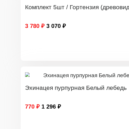
Комплект 5шт / Гортензия (древови
3 780 ₽
3 070 ₽
Эхинацея пурпурная Белый лебедь
770 ₽
1 296 ₽