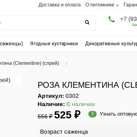
Доставка и оплата
О питомнике
Гаран
+7 (9
За
(саженцы)
Ягодные кустарники
Декоративные культ
тина (Clementine) (спрей)
РОЗА КЛЕМЕНТИНА (CL
Артикул:
0302
Наличие:
В наличии
525 ₽
Узнать оптову
?
656 ₽
Возраст саженца