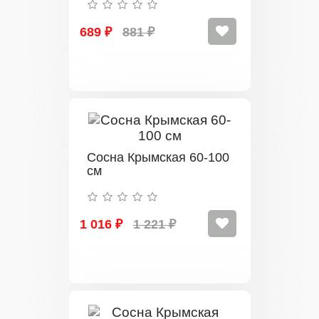
689 ₽
881 ₽
Сосна Крымская 60-100
см
1 016 ₽
1 221 ₽