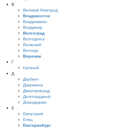
В
Великий Новгород
Владивосток
Владикавказ
Владимир
Волгоград
Волгодонск
Волжский
Вологда
Воронеж
Г
Грозный
Д
Дербент
Дзержинск
Димитровград
Долгопрудный
Домодедово
Е
Евпатория
Елец
Екатеринбург