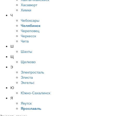
Хасавюрт
Химки
Ч
Чебоксары
Челябинск
Череповец
Черкесск
Чита
Ш
Шахты
Щ
Щелково
Э
Электросталь
Элиста
Энгельс
Ю
Южно-Сахалинск
Я
Якутск
Ярославль