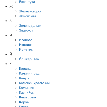
Ессентуки
Ж
Железногорск
Жуковский
З
Зеленодольск
Златоуст
И
Иваново
Ижевск
Иркутск
Й
Йошкар-Ола
К
Казань
Калининград
Калуга
Каменск-Уральский
Камышин
Каспийск
Кемерово
Керчь
Киров