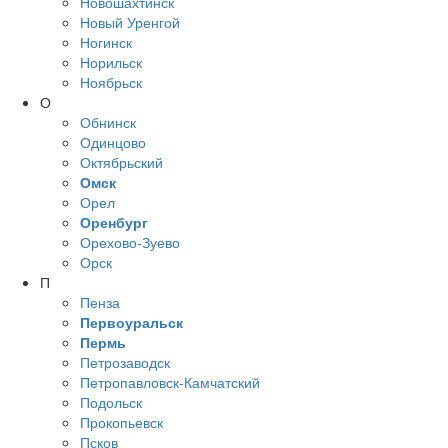
Новошахтинск
Новый Уренгой
Ногинск
Норильск
Ноябрьск
О
Обнинск
Одинцово
Октябрьский
Омск
Орел
Оренбург
Орехово-Зуево
Орск
П
Пенза
Первоуральск
Пермь
Петрозаводск
Петропавловск-Камчатский
Подольск
Прокопьевск
Псков