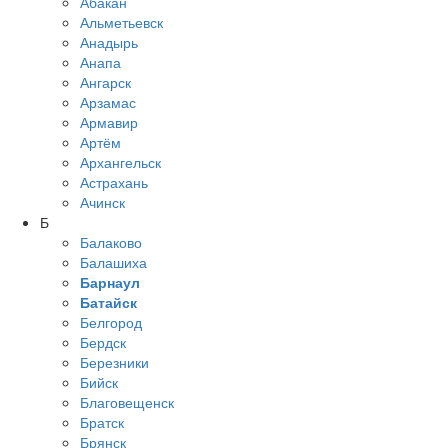
Абакан
Альметьевск
Анадырь
Анапа
Ангарск
Арзамас
Армавир
Артём
Архангельск
Астрахань
Ачинск
Б
Балаково
Балашиха
Барнаул
Батайск
Белгород
Бердск
Березники
Бийск
Благовещенск
Братск
Брянск