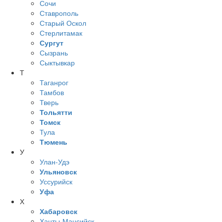
Сочи
Ставрополь
Старый Оскол
Стерлитамак
Сургут
Сызрань
Сыктывкар
Т
Таганрог
Тамбов
Тверь
Тольятти
Томск
Тула
Тюмень
У
Улан-Удэ
Ульяновск
Уссурийск
Уфа
Х
Хабаровск
Ханты-Мансийск