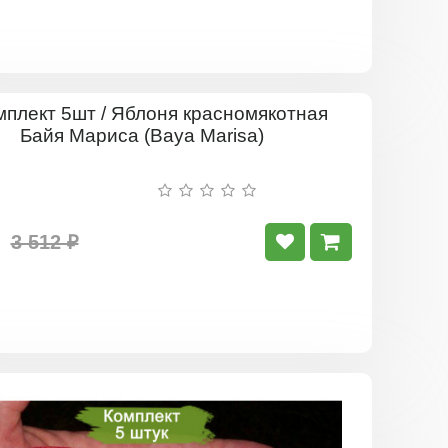
Комплект
5шт
/
Яблоня
красномяк
Байя
Мариса
3 512 ₽
(Baya
Marisa)
Комплект
5шт
/