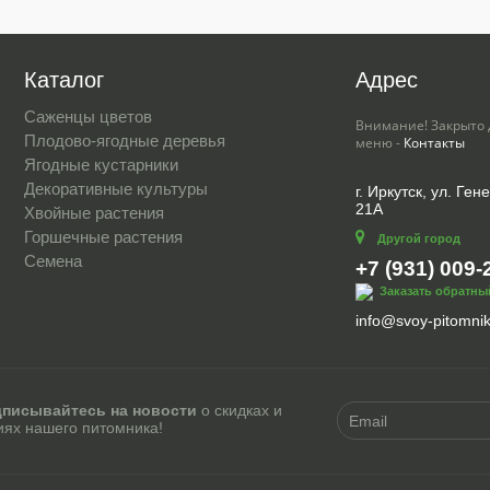
Каталог
Адрес
Саженцы цветов
Внимание! Закрыто 
Плодово-ягодные деревья
меню -
Контакты
Ягодные кустарники
Декоративные культуры
г. Иркутск, ул. Ге
21А
Хвойные растения
Горшечные растения
Другой город
Семена
+7 (931) 009-
Заказать обратны
info@svoy-pitomnik
писывайтесь на новости
о скидках и
иях нашего питомника!