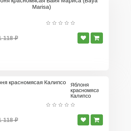
Яблоня
красномяс
Байя
Мариса
(Baya
Marisa)
1 118 ₽
Яблоня
красномясая
Калипсо
1 118 ₽