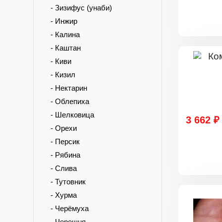
- Зизифус (унаби)
- Инжир
- Калина
- Каштан
- Киви
- Кизил
- Нектарин
- Облепиха
- Шелковица
3 662 ₽
- Орехи
- Персик
- Рябина
- Слива
- Тутовник
- Хурма
- Черёмуха
- Черешня