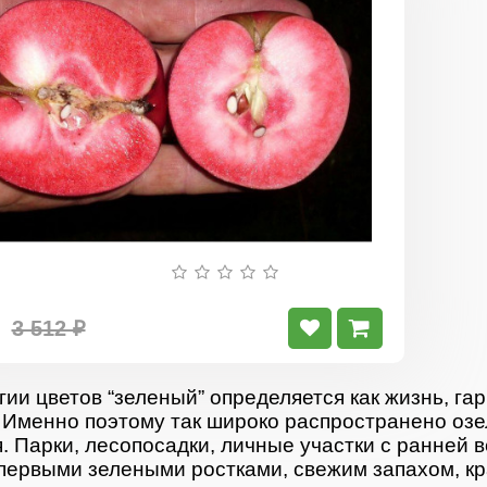
Яблоня
красномяк
Калипсо
3 512 ₽
гии цветов “зеленый” определяется как жизнь, гар
 Именно поэтому так широко распространено озе
. Парки, лесопосадки, личные участки с ранней 
первыми зелеными ростками, свежим запахом, кр