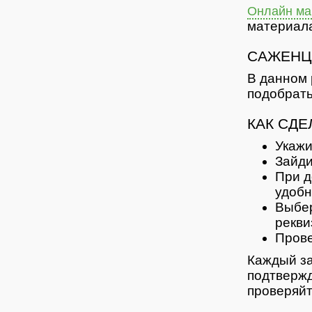
Онлайн маг
материала
САЖЕНЦ
В данном 
подобрать
КАК СДЕ
Укажи
Зайди
При д
удобн
Выбер
рекви
Прове
Каждый за
подтвержд
проверяйт