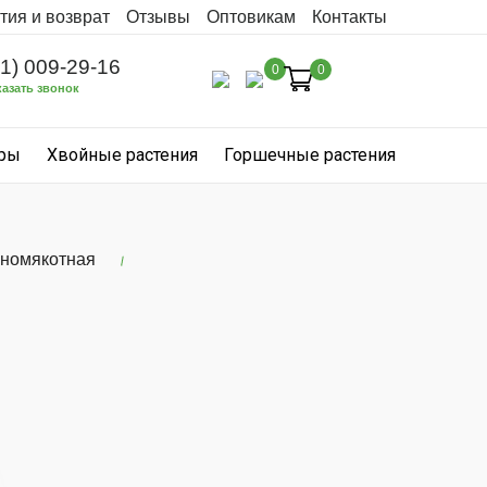
тия и возврат
Отзывы
Оптовикам
Контакты
31) 009-29-16
0
0
казать звонок
уры
Хвойные растения
Горшечные растения
сномякотная