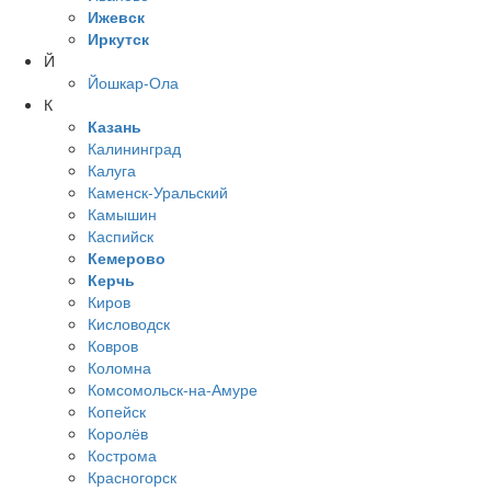
Ижевск
Иркутск
Й
Йошкар-Ола
К
Казань
Калининград
Калуга
Каменск-Уральский
Камышин
Каспийск
Кемерово
Керчь
Киров
Кисловодск
Ковров
Коломна
Комсомольск-на-Амуре
Копейск
Королёв
Кострома
Красногорск