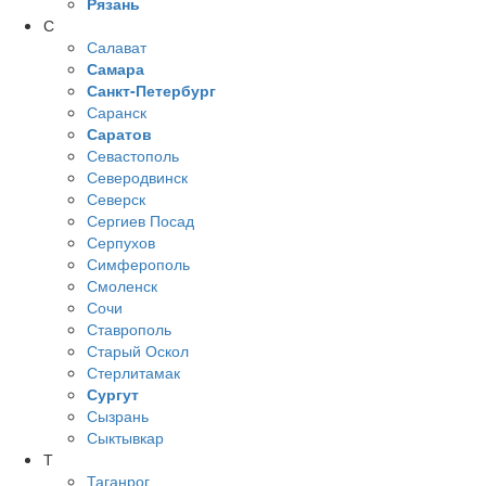
Рязань
С
Салават
Самара
Санкт-Петербург
Саранск
Саратов
Севастополь
Северодвинск
Северск
Сергиев Посад
Серпухов
Симферополь
Смоленск
Сочи
Ставрополь
Старый Оскол
Стерлитамак
Сургут
Сызрань
Сыктывкар
Т
Таганрог