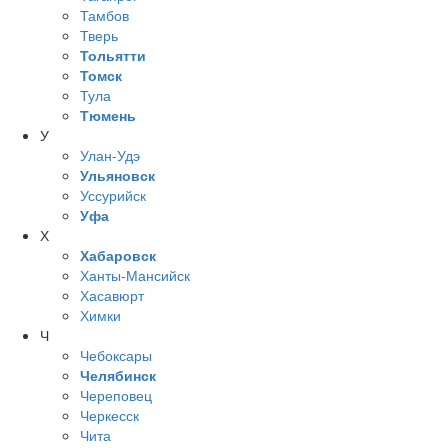
Тамбов
Тверь
Тольятти
Томск
Тула
Тюмень
У
Улан-Удэ
Ульяновск
Уссурийск
Уфа
Х
Хабаровск
Ханты-Мансийск
Хасавюрт
Химки
Ч
Чебоксары
Челябинск
Череповец
Черкесск
Чита