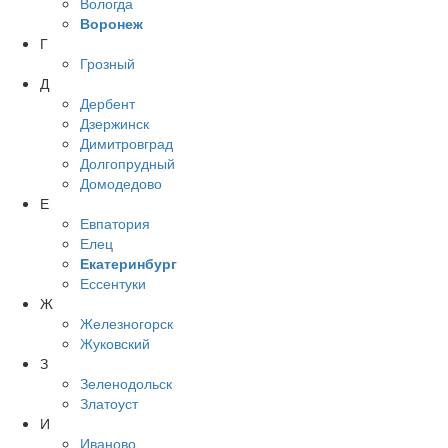
Вологда
Воронеж
Г
Грозный
Д
Дербент
Дзержинск
Димитровград
Долгопрудный
Домодедово
Е
Евпатория
Елец
Екатеринбург
Ессентуки
Ж
Железногорск
Жуковский
З
Зеленодольск
Златоуст
И
Иваново