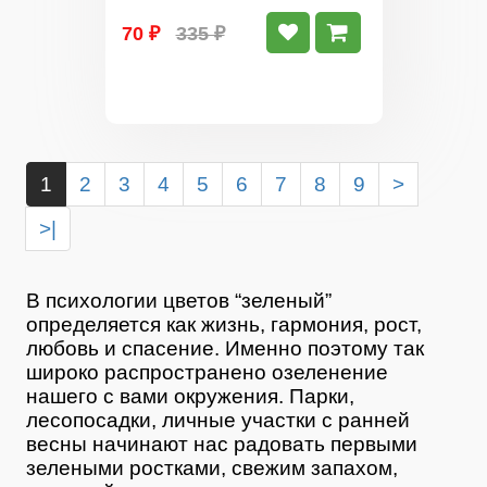
70 ₽
335 ₽
1
2
3
4
5
6
7
8
9
>
>|
В психологии цветов “зеленый”
определяется как жизнь, гармония, рост,
любовь и спасение. Именно поэтому так
широко распространено озеленение
нашего с вами окружения. Парки,
лесопосадки, личные участки с ранней
весны начинают нас радовать первыми
зелеными ростками, свежим запахом,