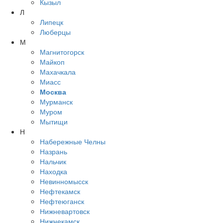
Кызыл
Л
Липецк
Люберцы
М
Магнитогорск
Майкоп
Махачкала
Миасс
Москва
Мурманск
Муром
Мытищи
Н
Набережные Челны
Назрань
Нальчик
Находка
Невинномысск
Нефтекамск
Нефтеюганск
Нижневартовск
Нижнекамск