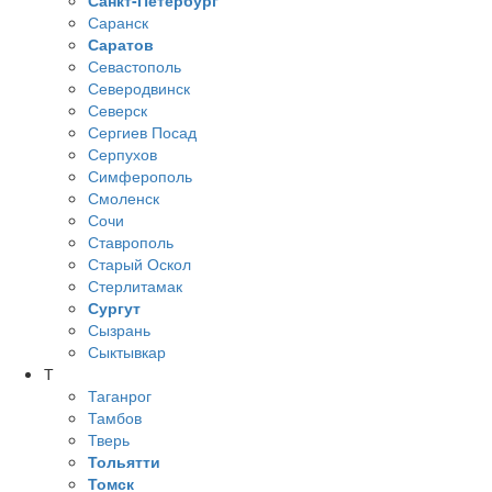
Санкт-Петербург
Саранск
Саратов
Севастополь
Северодвинск
Северск
Сергиев Посад
Серпухов
Симферополь
Смоленск
Сочи
Ставрополь
Старый Оскол
Стерлитамак
Сургут
Сызрань
Сыктывкар
Т
Таганрог
Тамбов
Тверь
Тольятти
Томск