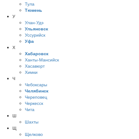
Тула
Тюмень
У
Улан-Удэ
Ульяновск
Уссурийск
Уфа
Х
Хабаровск
Ханты-Мансийск
Хасавюрт
Химки
Ч
Чебоксары
Челябинск
Череповец
Черкесск
Чита
Ш
Шахты
Щ
Щелково