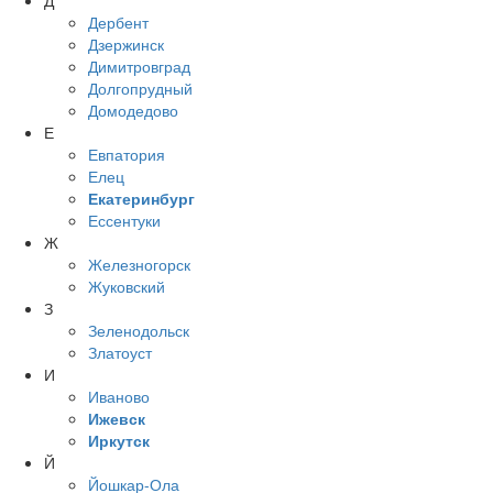
Д
Дербент
Дзержинск
Димитровград
Долгопрудный
Домодедово
Е
Евпатория
Елец
Екатеринбург
Ессентуки
Ж
Железногорск
Жуковский
З
Зеленодольск
Златоуст
И
Иваново
Ижевск
Иркутск
Й
Йошкар-Ола