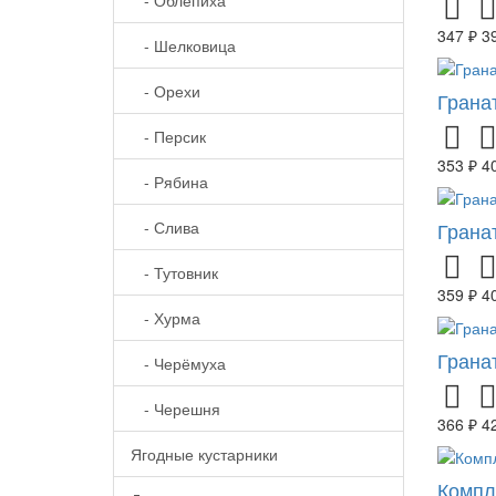
347 ₽
3
- Шелковица
- Орехи
Грана
- Персик
353 ₽
4
- Рябина
- Слива
Грана
- Тутовник
359 ₽
4
- Хурма
Грана
- Черёмуха
- Черешня
366 ₽
4
Ягодные кустарники
Компл