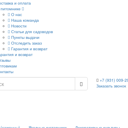
оставка и оплата
 питомнике
О нас
Наша команда
Новости
Статьи для садоводов
Пункты выдачи
Отследить заказ
Гарантия и возврат
арантия и возврат
тзывы
птовикам
онтакты
+7 (931) 009-2
Заказать звонок
 (саженцы)
Ягодные кустарники
Декоративные культуры