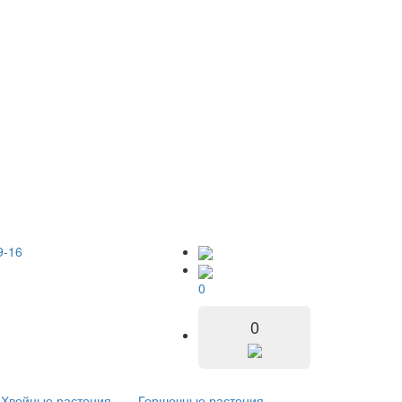
9-16
0
0
Хвойные растения
Горшечные растения