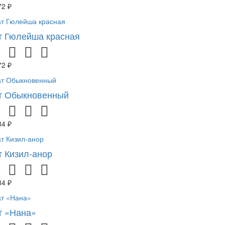
72 ₽
т Гюлейша красная
72 ₽
т Обыкновенный
84 ₽
т Кизил-анор
84 ₽
т «Нана»