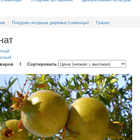
ная
Плодово-ягодные деревья (саженцы)
Гранат
нат
лтый
асный
оваров I Сортировать: