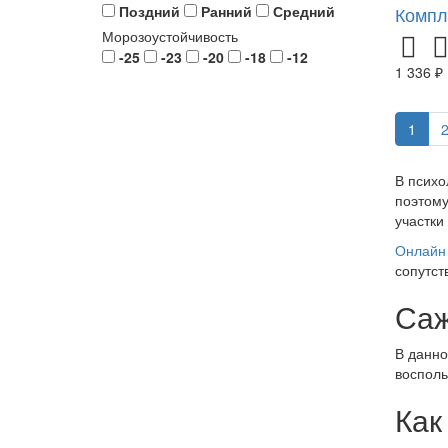
Поздний
Ранний
Средний
Компл
Морозоустойчивость
-25
-23
-20
-18
-12
1 336 ₽
1
В психо
поэтому
участки
Онлайн 
сопутст
Саж
В данно
восполь
Как