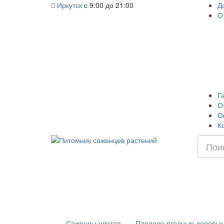
Иркутск
с 9:00 до 21:00
Д
О
Г
О
О
К
Саженцы цветов
Плодово-ягодные деревья