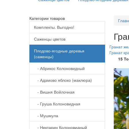
Категории товаров
Глав
Комплекты. Выгодно!
Гра
Саженцы цветов
Гранат же
Плодово-ягодные деревья
Гранат кр
(саженцы)
15 Т
- Абрикос Колоновидный
- Адамово яблоко (маклюра)
- Вишня Войлочная
- Груша Колоновидная
- Мушмула
- Нектарин Колоновидный