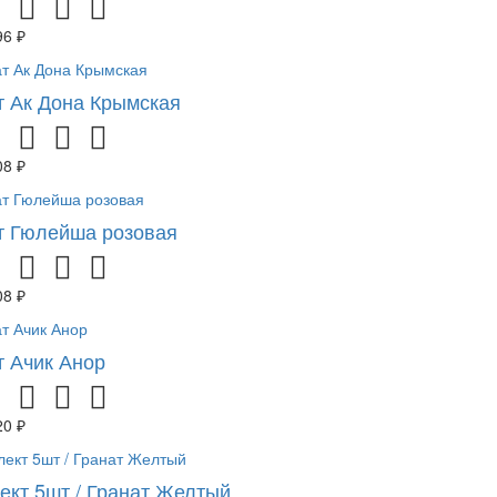
96 ₽
т Ак Дона Крымская
08 ₽
т Гюлейша розовая
08 ₽
т Ачик Анор
20 ₽
ект 5шт / Гранат Желтый