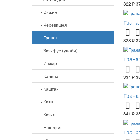
322 ₽
3
- Вишня
Грана
- Черевишня
- Гранат
328 ₽
3
- Зизифус (унаби)
Грана
- Инжир
- Калина
334 ₽
3
- Каштан
Грана
- Киви
341 ₽
3
- Кизил
- Нектарин
Грана
- Облепиха