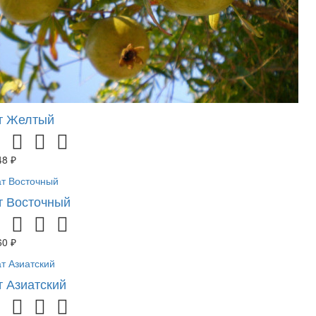
т Желтый
48 ₽
т Восточный
60 ₽
т Азиатский