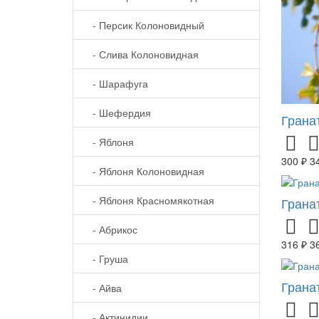
- Персик Колоновидный
- Слива Колоновидная
- Шарафуга
- Шефердия
Грана
- Яблоня
300 ₽
3
- Яблоня Колоновидная
- Яблоня Красномякотная
Грана
- Абрикос
316 ₽
3
- Груша
Грана
- Айва
- Актинидии