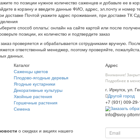
кажите по позиции нужное количество саженцев и добавьте ее в кор
айдите в корзину и введите данные ФИО, адрес, эл.почту и номер 
ри доставке Почтой укажите адрес проживания, при доставке ТК Сдэ
тделения
ыберите способ оплаты: онлайн на сайте картой или после получен
роверьте позиции, их количество и подтвердите заказ
заказ проверяется и обрабатывается сотрудниками вручную. После
яжется ответственный менеджер, поэтому проверяйте, пожалуйста
ных данных.
Каталог
Адрес
Саженцы цветов
Внимание! Закрыт
Плодово-ягодные деревья
Подробнее в меню
Ягодные кустарники
г. Иркутск, ул. 
Декоративные культуры
Другой город
Хвойные растения
+7 (931) 009-29-
Горшечные растения
Заказать обра
Семена
info@svoy-pitomn
новости
о скидках и акциях нашего