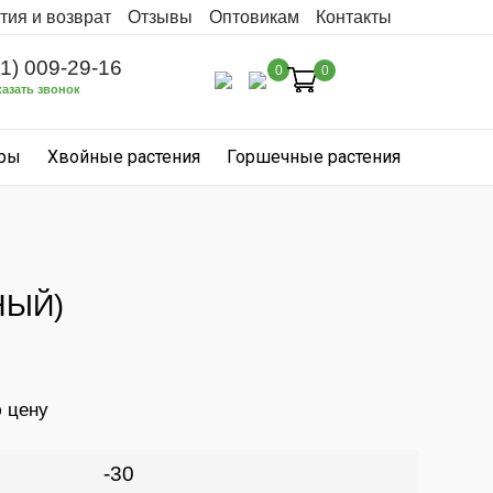
тия и возврат
Отзывы
Оптовикам
Контакты
31) 009-29-16
0
0
казать звонок
уры
Хвойные растения
Горшечные растения
НЫЙ)
ю цену
-30