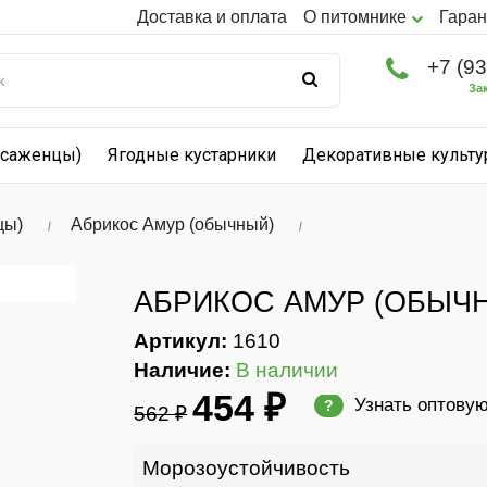
Доставка и оплата
О питомнике
Гаран
+7 (9
За
(саженцы)
Ягодные кустарники
Декоративные культ
цы)
Абрикос Амур (обычный)
АБРИКОС АМУР (ОБЫЧ
Артикул:
1610
Наличие:
В наличии
454 ₽
Узнать оптову
?
562 ₽
Морозоустойчивость