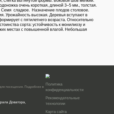
ой, слегка вытянутой формы. Боковой шов мелкий.
оножка очень короткая, длиной 3–5 мм., толстая.
я. Семя сладкое. Назначение плодов столовое.
ния. Урожайность высокая. Деревья вступают в
формирует с пятилетнего возраста. Относительно
тоинства сорта: устойчивость к монилиозу и
зких местах с повышенной влагой. Небольшая
Политика
для посещения. Подробнее в
конфиденциальности
Рекомендательные
нерала Доватора,
технологии
Карта сайта