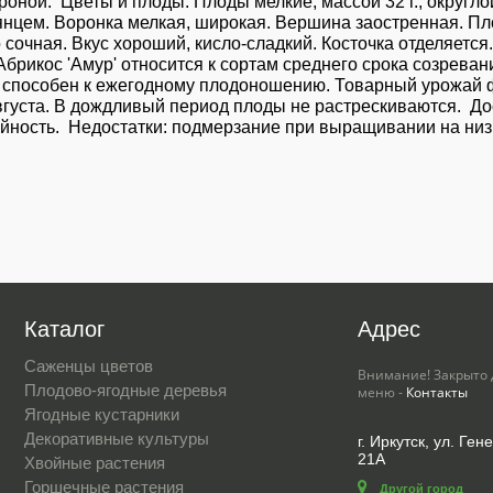
кроной. Цветы и плоды: Плоды мелкие, массой 32 г., округл
цем. Воронка мелкая, широкая. Вершина заостренная. Плод
 сочная. Вкус хороший, кисло-сладкий. Косточка отделяетс
Абрикос 'Амур' относится к сортам среднего срока созрева
рт способен к ежегодному плодоношению. Товарный урожай 
вгуста. В дождливый период плоды не растрескиваются. Дос
айность. Недостатки: подмерзание при выращивании на ни
Каталог
Адрес
Саженцы цветов
Внимание! Закрыто 
Плодово-ягодные деревья
меню -
Контакты
Ягодные кустарники
Декоративные культуры
г. Иркутск, ул. Ге
21А
Хвойные растения
Горшечные растения
Другой город