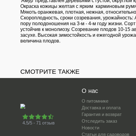
'Амур' представлен деревьями с густой, округлой 
Окраска кожицы желтая с ярким карминовым румян
Мякоть оранжевая, плотная, нежная, относительно
Скороплодность, сроки созревания, урожайность: 
пору полодоношения на 3-м - 4-м году жизни. Со
устойчив к монолиозу. Созревание плодов 10-15 а
засухе. Высокая зимостойкость и ежегодной урож
величина плодов.
СМОТРИТЕ ТАКЖЕ
О нас
О питомнике
Доставка и оплата
Гарантия и возврат
Отследить заказ
4.5/5 - 71 отзыв
Новости
Статьи для садоводов